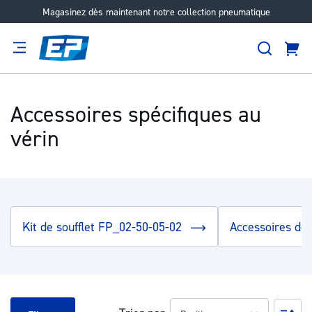
Magasinez dès maintenant notre collection pneumatique
Aller
au
Recher
contenu
Panie
Filtration
Fournisseur
Expertise
Carrières
À
propos
Accessoires spécifiques au
vérin
Kit de soufflet FP_02-50-05-02
Accessoires de