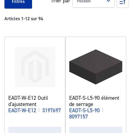
Trier par
Pa
Filtres
ord
déc
Articles
1
-
12
sur
94
EADT-W-E12 Outil
EADT-S-L5-90 élément
d'ajustement
de serrage
EADT-W-E12
|
3197697
EADT-S-L5-90
|
8097157