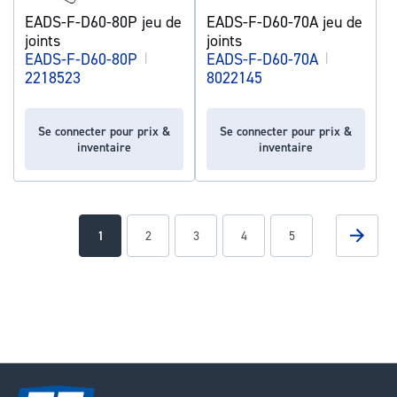
EADS-F-D60-80P jeu de
EADS-F-D60-70A jeu de
joints
joints
EADS-F-D60-80P
|
EADS-F-D60-70A
|
2218523
8022145
Se connecter pour prix &
Se connecter pour prix &
inventaire
inventaire
Page
Page
Suivan
You're
Page
Page
Page
Page
1
2
3
4
5
currently
reading
page