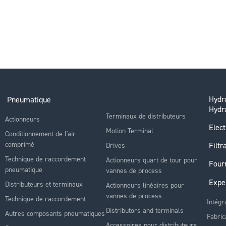
Hydra
Pneumatique
Hydr
Terminaux de distributeurs
Actionneurs
Elect
Motion Terminal
Conditionnement de l'air
comprimé
Filtr
Drives
Technique de raccordement
Actionneurs quart de tour pour
Four
pneumatique
vannes de process
Expe
Distributeurs et terminaux
Actionneurs linéaires pour
vannes de process
Technique de raccordement
Intégr
Distributors and terminals
Autres composants pneumatiques
Fabric
Accessoires pour distributeurs