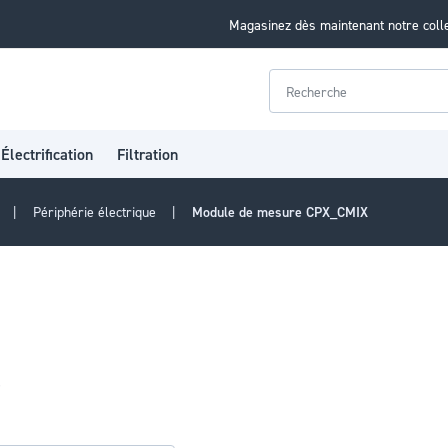
Magasinez dès maintenant notre coll
Rechercher
Électrification
Filtration
s
Périphérie électrique
Module de mesure CPX_CMIX
e