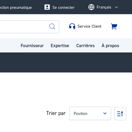
Français
ection pneumatique
Se connecter
Language
Service Client
Panier
Rechercher
Fournisseur
Expertise
Carrières
À propos
Trier par
Par
ord
déc