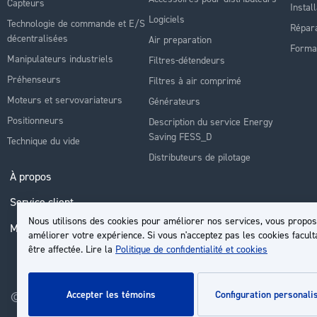
Capteurs
Instal
Logiciels
Technologie de commande et E/S
Répara
décentralisées
Air preparation
Forma
Manipulateurs industriels
Filtres-détendeurs
Préhenseurs
Filtres à air comprimé
Moteurs et servovariateurs
Générateurs
Positionneurs
Description du service Energy
Saving FESS_D
Technique du vide
Distributeurs de pilotage
À propos
Service client
Nous utilisons des cookies pour améliorer nos services, vous propos
Mon compte
améliorer votre expérience. Si vous n'acceptez pas les cookies facult
être affectée. Lire la
Politique de confidentialité et cookies
accepter les témoins
configuration personali
© 2026 | Groupe EP - Tous droits réservés - Propulsé par
Novatiz