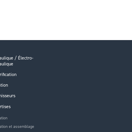
ulique / Électro-
aulique
rification
ation
nisseurs
rtises
ation
ation et assemblage