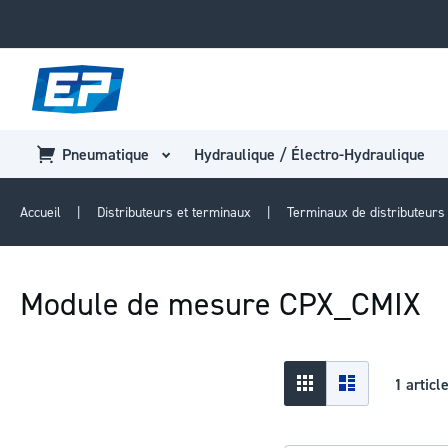
Pneumatique
Hydraulique / Électro-Hydraulique
Accueil
Distributeurs et terminaux
Terminaux de distributeur
Module de mesure CPX_CMIX
Afficher
Grid
Liste
1
articl
en