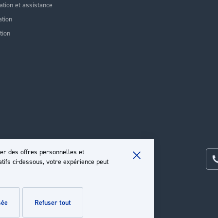
lation et assistance
tion
tion
er des offres personnelles et
atifs ci-dessous, votre expérience peut
Close
Cookie
Bar
sée
refuser tout
e
.