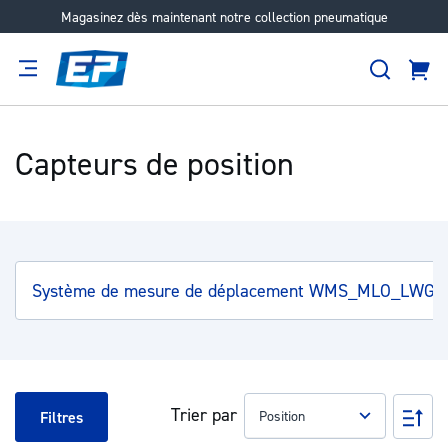
Magasinez dès maintenant notre collection pneumatique
Aller
au
Recher
contenu
Panie
Filtration
Fournisseur
Expertise
Carrières
À
propos
Capteurs de position
Système de mesure de déplacement WMS_MLO_LWG
Trier par
Pa
Filtres
ord