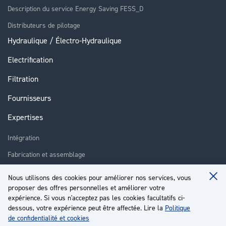
Description du service Energy Saving FESS_D
Distributeurs de pilotage
Hydraulique / Électro-Hydraulique
Electrification
Filtration
Fournisseurs
Expertises
Intégration
Fabrication et assemblage
Installation et assistance
Nous utilisons des cookies pour améliorer nos services, vous
Clo
Réparation
proposer des offres personnelles et améliorer votre
Coo
Ba
expérience. Si vous n'acceptez pas les cookies facultatifs ci-
Formation
dessous, votre expérience peut être affectée. Lire la
Politique
de confidentialité et cookies
À propos