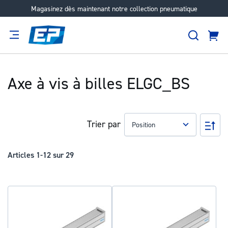
Magasinez dès maintenant notre collection pneumatique
Aller
au
Recher
contenu
Panie
Filtration
Fournisseur
Expertise
Carrières
À
propos
Axe à vis à billes ELGC_BS
Trier par
Pa
ord
déc
Articles
1
-
12
sur
29