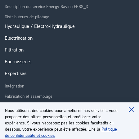
Description du service Energy Saving FESS_D
Distributeurs de pilotage
Hydraulique / Électro-Hydraulique
Electrification
Filtration
Fournisseurs
Expertises
Intégration
Fabrication et assemblage
Installation et assistance
Nous utilisons des cookies pour améliorer nos services, vous
Clo
Réparation
proposer des offres personnelles et améliorer votre
Coo
Ba
expérience. Si vous n'acceptez pas les cookies facultatifs ci-
Formation
dessous, votre expérience peut être affectée. Lire la
Politique
de confidentialité et cookies
À propos