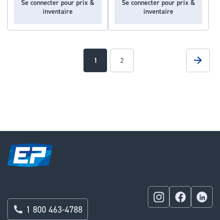
Se connecter pour prix &
Se connecter pour prix &
inventaire
inventaire
Page
Page
Suivan
You're
Page
1
2
currently
reading
page
1 800 463-4788