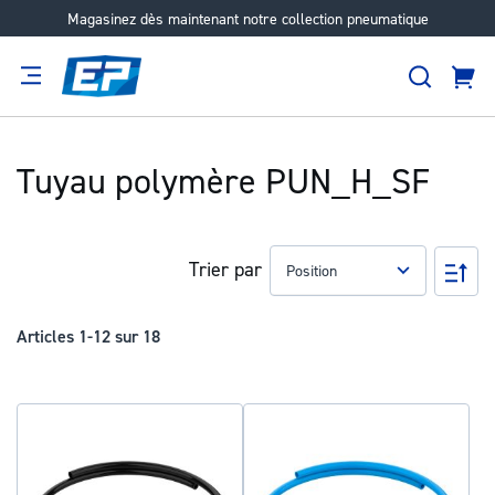
Magasinez dès maintenant notre collection pneumatique
Aller
au
Recher
contenu
Panie
Filtration
Fournisseur
Expertise
Carrières
À
propos
Tuyau polymère PUN_H_SF
Trier par
Pa
ord
déc
Articles
1
-
12
sur
18