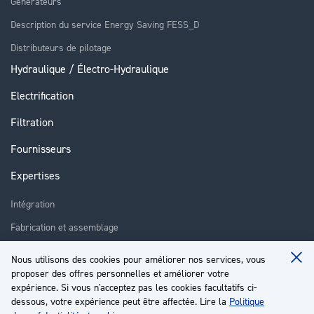
Générateurs
Description du service Energy Saving FESS_D
Distributeurs de pilotage
Hydraulique / Électro-Hydraulique
Electrification
Filtration
Fournisseurs
Expertises
Intégration
Fabrication et assemblage
Installation et assistance
Nous utilisons des cookies pour améliorer nos services, vous
Clo
Réparation
proposer des offres personnelles et améliorer votre
Coo
Ba
expérience. Si vous n'acceptez pas les cookies facultatifs ci-
Formation
dessous, votre expérience peut être affectée. Lire la
Politique