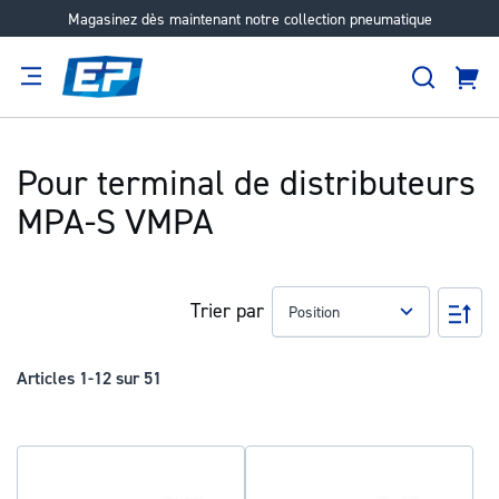
Magasinez dès maintenant notre collection pneumatique
Aller
au
Recher
contenu
Panie
Filtration
Fournisseur
Expertise
Carrières
À
propos
Pour terminal de distributeurs
MPA-S VMPA
Trier par
Pa
ord
déc
Articles
1
-
12
sur
51