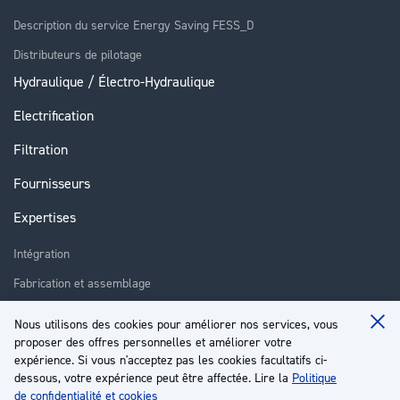
Description du service Energy Saving FESS_D
Distributeurs de pilotage
Hydraulique / Électro-Hydraulique
Electrification
Filtration
Fournisseurs
Expertises
Intégration
Fabrication et assemblage
Installation et assistance
Nous utilisons des cookies pour améliorer nos services, vous
Clo
Réparation
proposer des offres personnelles et améliorer votre
Coo
Ba
expérience. Si vous n'acceptez pas les cookies facultatifs ci-
Formation
dessous, votre expérience peut être affectée. Lire la
Politique
de confidentialité et cookies
À propos