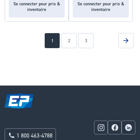
Se connecter pour prix &
Se connecter pour prix &
inventaire
inventaire
Page
Page
Suivan
You're
Page
Page
1
2
3
currently
reading
page
1 800 463-4788