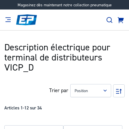
Magasinez dès maintenant notre collection pneumatique
Aller
au
Recher
contenu
Panie
Filtration
Fournisseur
Expertise
Carrières
À
propos
Description électrique pour
terminal de distributeurs
VICP_D
Trier par
Pa
ord
déc
Articles
1
-
12
sur
34