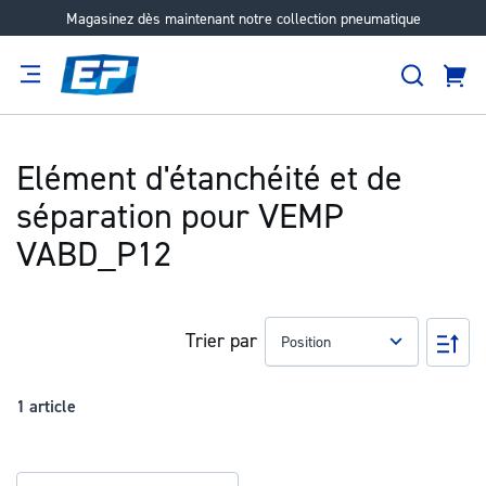
Magasinez dès maintenant notre collection pneumatique
Aller
au
Recher
contenu
Panie
Filtration
Fournisseur
Expertise
Carrières
À
propos
Elément d'étanchéité et de
séparation pour VEMP
VABD_P12
Trier par
Pa
ord
déc
1
article