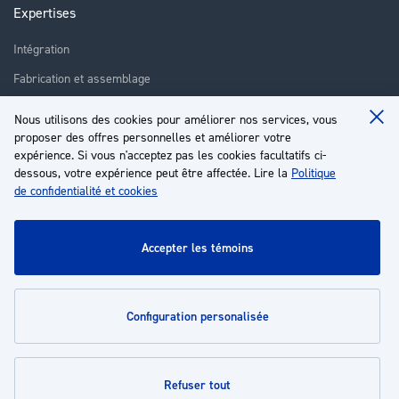
Expertises
Intégration
Fabrication et assemblage
Installation et assistance
Nous utilisons des cookies pour améliorer nos services, vous
Clo
proposer des offres personnelles et améliorer votre
Réparation
Coo
Ba
expérience. Si vous n'acceptez pas les cookies facultatifs ci-
Formation
dessous, votre expérience peut être affectée. Lire la
Politique
de confidentialité et cookies
À propos
Service client
accepter les témoins
Mon compte
configuration personalisée
Politiques
refuser tout