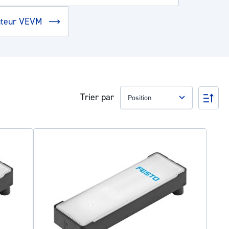
buteur VEVM
Trier par
Par
ord
déc