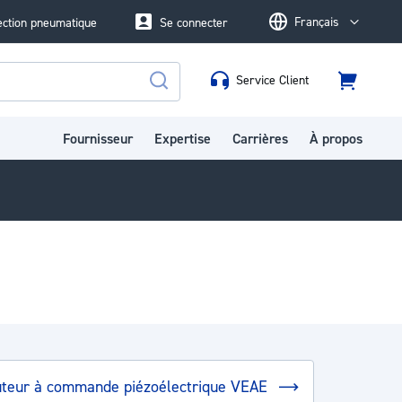
Français
ection pneumatique
Se connecter
Language
Service Client
Panier
Rechercher
Fournisseur
Expertise
Carrières
À propos
buteur à commande piézoélectrique VEAE