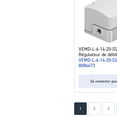
VEMD-L-6-14-20-D
Régulateur de débit
VEMD-L-6-14-20-D
8086473
Se connecter pou
Page
You're currently readin
Page
Page
1
2
3