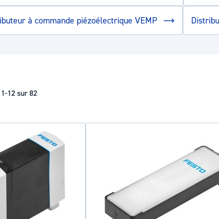
ributeur à commande piézoélectrique VEMP
Distri
s
1
-
12
sur
82