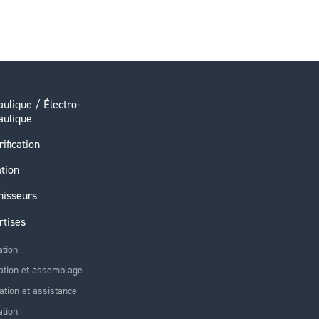
ulique / Électro-
aulique
rification
ation
nisseurs
rtises
ation
ation et assemblage
lation et assistance
tion