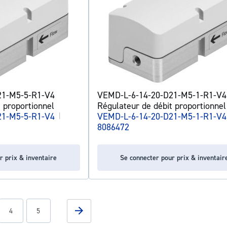
21-M5-5-R1-V4
VEMD-L-6-14-20-D21-M5-1-R1-V4
 proportionnel
Régulateur de débit proportionnel
21-M5-5-R1-V4
|
VEMD-L-6-14-20-D21-M5-1-R1-V4
8086472
r prix & inventaire
Se connecter pour prix & inventair
g page
Page
Page
Page
Suivant
4
5