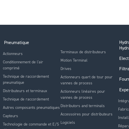
Hydra
Pneumatique
Hydr
Terminaux de distributeurs
Actionneurs
Elect
Motion Terminal
Conditionnement de l'air
comprimé
Filtr
Drives
Technique de raccordement
Actionneurs quart de tour pour
Four
pneumatique
vannes de process
Expe
Distributeurs et terminaux
Actionneurs linéaires pour
vannes de process
Technique de raccordement
Intégr
Distributors and terminals
Autres composants pneumatiques
Fabric
Accessoires pour distributeurs
Capteurs
Instal
Logiciels
Technologie de commande et E/S
Répara