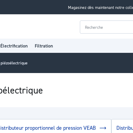
Magasinez dès maintenant notre coll
Rechercher
Électrification
Filtration
piézoélectrique
oélectrique
istributeur proportionnel de pression VEAB
Distri