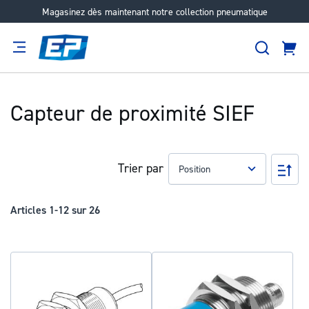
Magasinez dès maintenant notre collection pneumatique
Aller
au
Recher
contenu
Panie
Filtration
Fournisseur
Expertise
Carrières
À
propos
Capteur de proximité SIEF
Trier par
Pa
ord
déc
Articles
1
-
12
sur
26