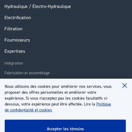
Hydraulique / Électro-Hydraulique
Electrification
Filtration
Fournisseurs
Expertises
Intégration
Fabrication et assemblage
Installation et assistance
Nous utilisons des cookies pour améliorer nos services, vous
Clo
Réparation
proposer des offres personnelles et améliorer votre
Coo
Ba
expérience. Si vous n'acceptez pas les cookies facultatifs ci-
Formation
dessous, votre expérience peut être affectée. Lire la
Politique
de confidentialité et cookies
À propos
Service client
accepter les témoins