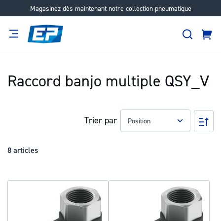
Magasinez dès maintenant notre collection pneumatique
Aller
au
Recher
contenu
Panie
Filtration
Fournisseur
Expertise
Carrières
À
propos
Raccord banjo multiple QSY_V
Trier par
Pa
ord
déc
8
articles