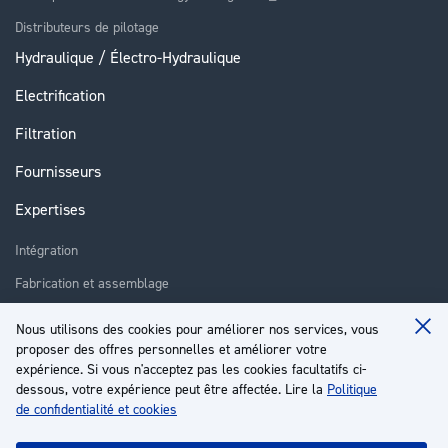
Distributeurs de pilotage
Hydraulique / Électro-Hydraulique
Electrification
Filtration
Fournisseurs
Expertises
Intégration
Fabrication et assemblage
Installation et assistance
Nous utilisons des cookies pour améliorer nos services, vous
Clo
proposer des offres personnelles et améliorer votre
Réparation
Coo
Ba
expérience. Si vous n'acceptez pas les cookies facultatifs ci-
Formation
dessous, votre expérience peut être affectée. Lire la
Politique
de confidentialité et cookies
À propos