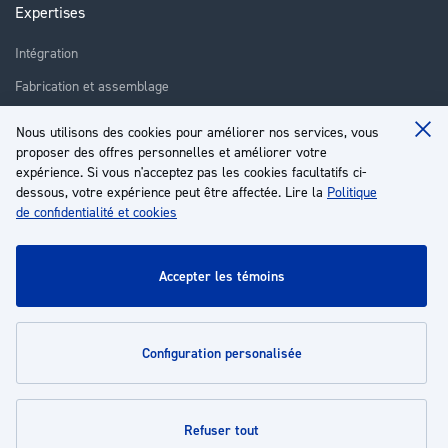
Expertises
Intégration
Fabrication et assemblage
Installation et assistance
Nous utilisons des cookies pour améliorer nos services, vous
Clo
Réparation
proposer des offres personnelles et améliorer votre
Coo
Ba
expérience. Si vous n'acceptez pas les cookies facultatifs ci-
Formation
dessous, votre expérience peut être affectée. Lire la
Politique
de confidentialité et cookies
À propos
Service client
accepter les témoins
Mon compte
configuration personalisée
Politiques
refuser tout