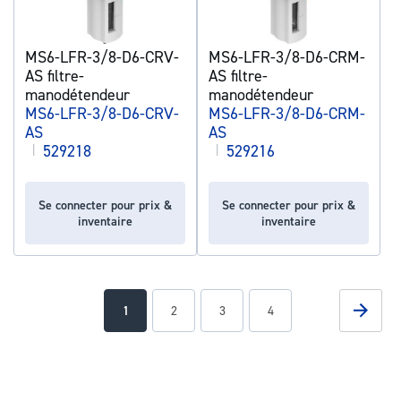
MS6-LFR-3/8-D6-CRV-
MS6-LFR-3/8-D6-CRM-
AS filtre-
AS filtre-
manodétendeur
manodétendeur
MS6-LFR-3/8-D6-CRV-
MS6-LFR-3/8-D6-CRM-
AS
AS
|
529218
|
529216
Se connecter pour prix &
Se connecter pour prix &
inventaire
inventaire
Page
Page
Suivan
You're
Page
Page
Page
1
2
3
4
currently
reading