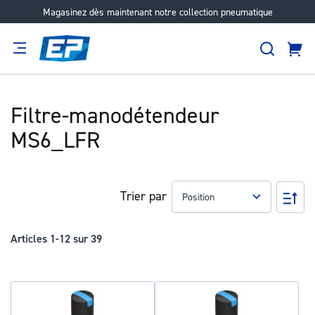
Magasinez dès maintenant notre collection pneumatique
Aller
au
Recher
contenu
Panie
Filtration
Fournisseur
Expertise
Carrières
À
propos
Filtre-manodétendeur
MS6_LFR
Trier par
Pa
ord
déc
Articles
1
-
12
sur
39