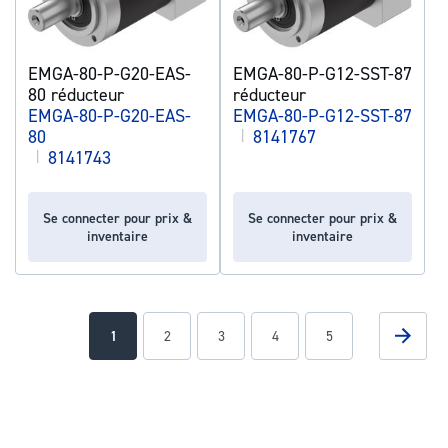
EMGA-80-P-G20-EAS-
EMGA-80-P-G12-SST-87
80 réducteur
réducteur
EMGA-80-P-G20-EAS-
EMGA-80-P-G12-SST-87
80
|
8141767
|
8141743
Se connecter pour prix &
Se connecter pour prix &
inventaire
inventaire
Page
Page
Suivan
You're
Page
Page
Page
Page
1
2
3
4
5
currently
reading