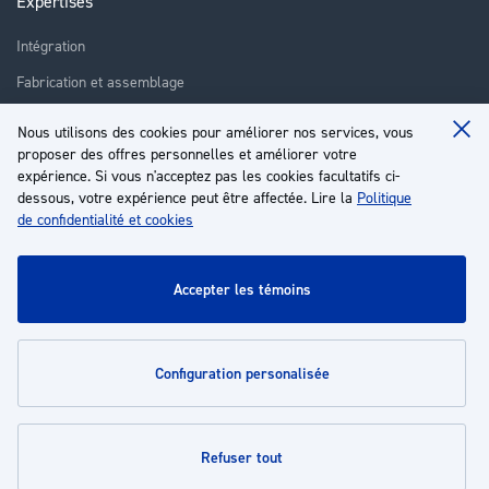
Expertises
Intégration
Fabrication et assemblage
Installation et assistance
Nous utilisons des cookies pour améliorer nos services, vous
Clo
Réparation
proposer des offres personnelles et améliorer votre
Coo
Ba
expérience. Si vous n'acceptez pas les cookies facultatifs ci-
Formation
dessous, votre expérience peut être affectée. Lire la
Politique
de confidentialité et cookies
À propos
Service client
accepter les témoins
Mon compte
configuration personalisée
Politiques
refuser tout