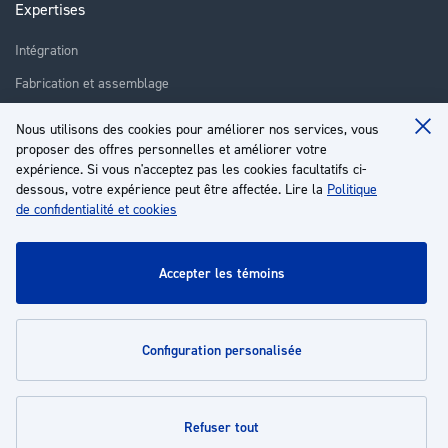
Expertises
Intégration
Fabrication et assemblage
Installation et assistance
Nous utilisons des cookies pour améliorer nos services, vous
Clo
Réparation
proposer des offres personnelles et améliorer votre
Coo
Ba
expérience. Si vous n'acceptez pas les cookies facultatifs ci-
Formation
dessous, votre expérience peut être affectée. Lire la
Politique
de confidentialité et cookies
À propos
Service client
accepter les témoins
Mon compte
configuration personalisée
Politiques
refuser tout