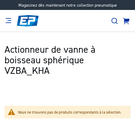
Magasinez dès maintenant notre collection pneumatique
Aller
au
Recher
contenu
Panie
Filtration
Fournisseur
Expertise
Carrières
À
propos
Actionneur de vanne à
boisseau sphérique
VZBA_KHA
Nous ne trouvons pas de produits correspondants à la sélection.