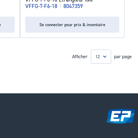
VFFG-T-F6-18
|
8047359
e
Se connecter pour prix & inventaire
Afficher
par page