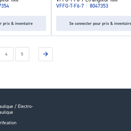
7354
VFFG-T-F6-7
|
8047353
r prix & inventaire
Se connecter pour prix & inventair
g page
Page
Page
Page
Suivant
4
5
ulique / Électro-
aulique
rification