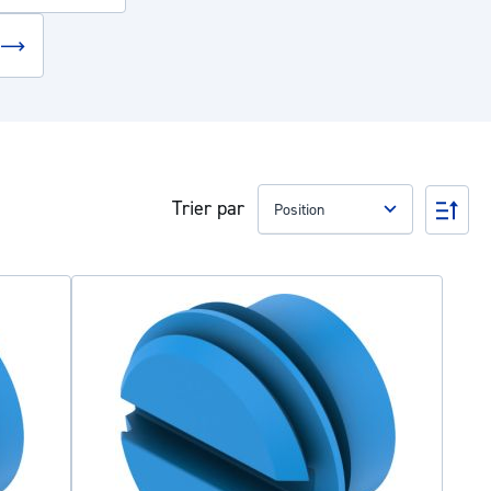
Trier par
Par
ord
déc