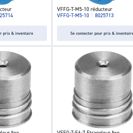
cteur
VFFG-T-M5-10 réducteur
25714
VFFG-T-M5-10
|
8025713
r prix & inventaire
Se connecter pour prix & inventair
leur fixe
VFFG-T-F6-7 Etrangleur fixe