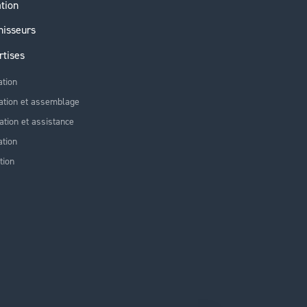
ation
nisseurs
rtises
ation
ation et assemblage
lation et assistance
tion
tion