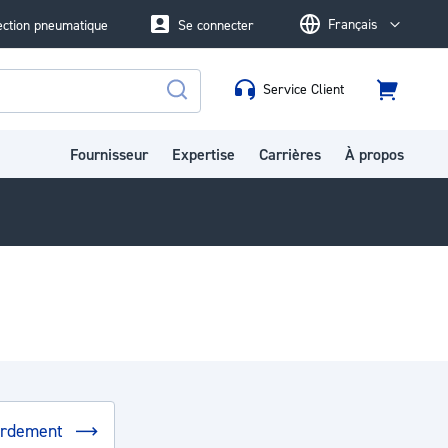
Français
ection pneumatique
Se connecter
Language
Service Client
Panier
Rechercher
Fournisseur
Expertise
Carrières
À propos
ordement