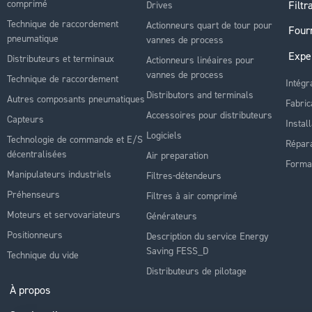
comprimé
Filtr
Drives
Technique de raccordement
Actionneurs quart de tour pour
Four
pneumatique
vannes de process
Expe
Distributeurs et terminaux
Actionneurs linéaires pour
vannes de process
Technique de raccordement
Intégr
Distributors and terminals
Autres composants pneumatiques
Fabric
Accessoires pour distributeurs
Capteurs
Instal
Logiciels
Technologie de commande et E/S
Répara
décentralisées
Air preparation
Forma
Manipulateurs industriels
Filtres-détendeurs
Préhenseurs
Filtres à air comprimé
Moteurs et servovariateurs
Générateurs
Positionneurs
Description du service Energy
Saving FESS_D
Technique du vide
Distributeurs de pilotage
À propos