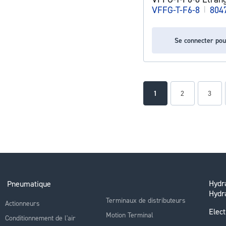
VFFG-T-F6-8
|
804
Se connecter pou
Page
You're currently readin
Page
Page
1
2
3
Hydra
Pneumatique
Hydr
Terminaux de distributeurs
Actionneurs
Elect
Motion Terminal
Conditionnement de l'air