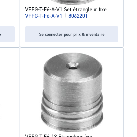
VFFG-T-F6-A-V1 Set étrangleur fixe
VFFG-T-F6-A-V1
|
8062201
e
Se connecter pour prix & inventaire
VFFG-T-F6-18 Etrangleur fixe