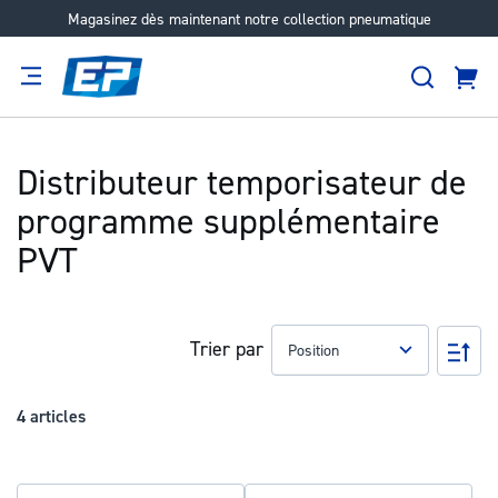
Magasinez dès maintenant notre collection pneumatique
Aller
au
Recher
contenu
Panie
Filtration
Fournisseur
Expertise
Carrières
À
propos
Distributeur temporisateur de
programme supplémentaire
PVT
Trier par
Pa
ord
déc
4
articles