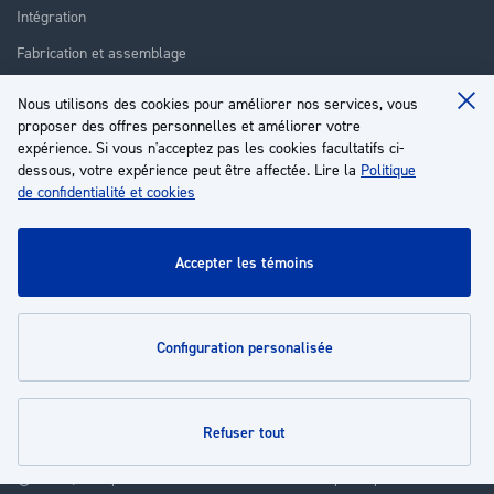
Intégration
Fabrication et assemblage
Installation et assistance
Nous utilisons des cookies pour améliorer nos services, vous
Clo
Réparation
proposer des offres personnelles et améliorer votre
Coo
Ba
expérience. Si vous n'acceptez pas les cookies facultatifs ci-
Formation
dessous, votre expérience peut être affectée. Lire la
Politique
de confidentialité et cookies
À propos
Service client
accepter les témoins
Mon compte
configuration personalisée
Politiques
refuser tout
© 2026 | Groupe EP - Tous droits réservés - Propulsé par
Novatize
.