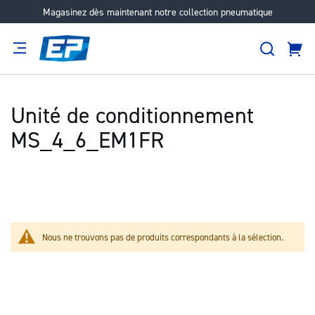
Magasinez dès maintenant notre collection pneumatique
Aller
au
Recher
contenu
Panie
Filtration
Fournisseur
Expertise
Carrières
À
propos
Unité de conditionnement
MS_4_6_EM1FR
Nous ne trouvons pas de produits correspondants à la sélection.