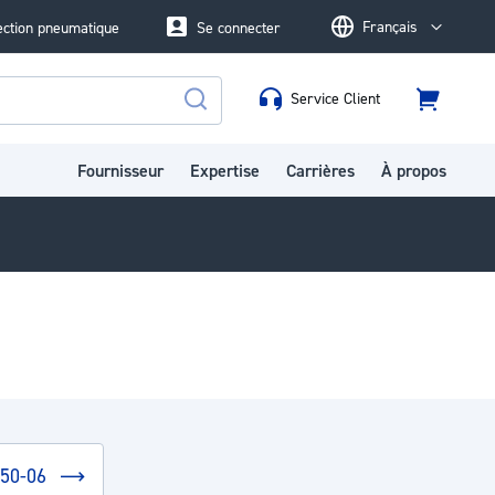
Français
ection pneumatique
Se connecter
Language
Service Client
Panier
Rechercher
Fournisseur
Expertise
Carrières
À propos
-50-06