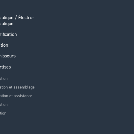
ulique / Électro-
aulique
rification
ation
nisseurs
rtises
ation
ation et assemblage
lation et assistance
tion
tion