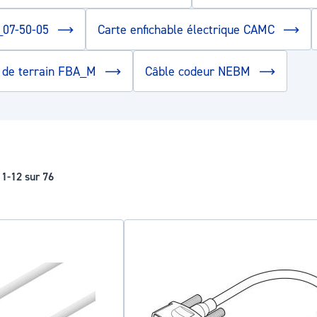
P_07-50-05
Carte enfichable électrique CAMC
s de terrain FBA_M
Câble codeur NEBM
s
1
-
12
sur
76