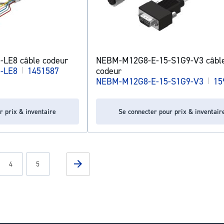
LE8 câble codeur
NEBM-M12G8-E-15-S1G9-V3 câbl
-LE8
|
1451587
codeur
NEBM-M12G8-E-15-S1G9-V3
|
15
r prix & inventaire
Se connecter pour prix & inventair
g page
Page
Page
Page
Suivant
4
5