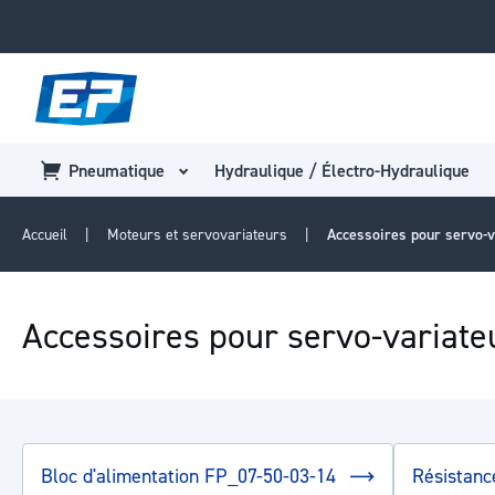
Pneumatique
Hydraulique / Électro-Hydraulique
Accueil
Moteurs et servovariateurs
Accessoires pour servo-v
Accessoires pour servo-variate
Bloc d'alimentation FP_07-50-03-14
Résistanc