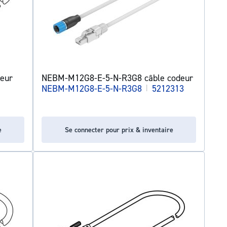
eur
NEBM-M12G8-E-5-N-R3G8 câble codeur
NEBM-M12G8-E-5-N-R3G8
|
5212313
e
Se connecter pour prix & inventaire