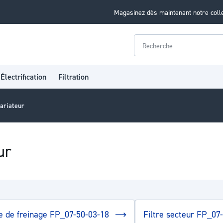
Magasinez dès maintenant notre coll
Rechercher
Électrification
Filtration
ariateur
ur
e de freinage FP_07-50-03-18
Filtre secteur FP_07