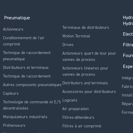
Hydra
Pneumatique
Hydr
Terminaux de distributeurs
Actionneurs
Elect
Motion Terminal
Conditionnement de l'air
comprimé
Filtr
Drives
Technique de raccordement
Actionneurs quart de tour pour
Four
pneumatique
vannes de process
Expe
Distributeurs et terminaux
Actionneurs linéaires pour
vannes de process
Technique de raccordement
Intégr
Distributors and terminals
Autres composants pneumatiques
Fabric
Accessoires pour distributeurs
Capteurs
Instal
Logiciels
Technologie de commande et E/S
Répara
décentralisées
Air preparation
Forma
Manipulateurs industriels
Filtres-détendeurs
Préhenseurs
Filtres à air comprimé