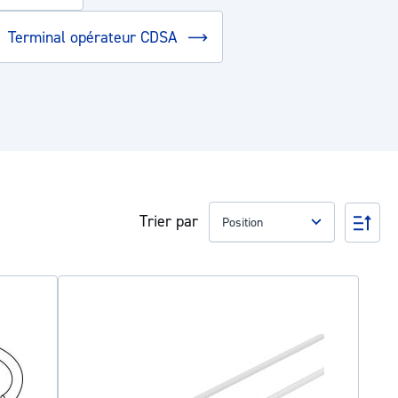
Terminal opérateur CDSA
Trier par
Par
ord
déc