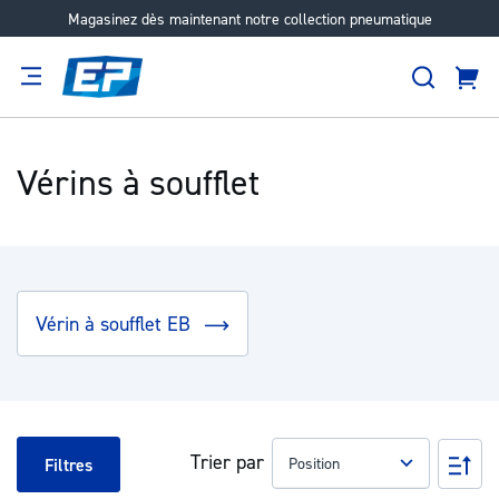
Magasinez dès maintenant notre collection pneumatique
Aller
au
Recher
contenu
Panie
Filtration
Fournisseur
Expertise
Carrières
À
propos
Vérins à soufflet
Vérin à soufflet EB
Trier par
Pa
Filtres
ord