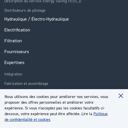
Description du service Energy Saving FESS_D
Distributeurs de pilotage
Hydraulique / Électro-Hydraulique
Electrification
Filtration
Fournisseurs
Expertises
Intégration
Fabrication et assemblage
Installation et assistance
Nous utilisons des cookies pour améliorer nos services, vous
Clo
Réparation
proposer des offres personnelles et améliorer votre
Coo
Ba
expérience. Si vous n'acceptez pas les cookies facultatifs ci-
Formation
dessous, votre expérience peut être affectée. Lire la
Politique
de confidentialité et cookies
À propos