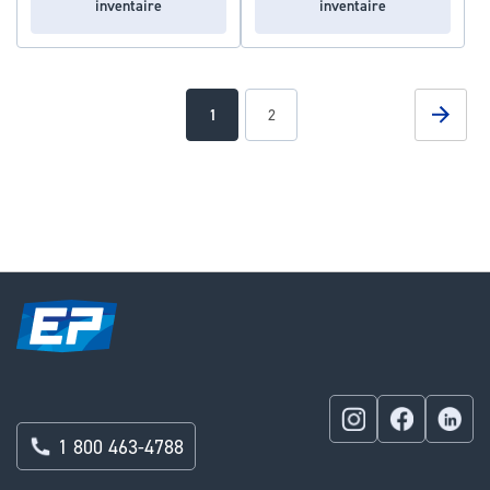
inventaire
inventaire
Page
Page
Suivan
You're
Page
1
2
currently
reading
page
1 800 463-4788