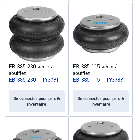
EB-385-230 vérin à
EB-385-115 vérin à
soufflet
soufflet
EB-385-230
|
193791
EB-385-115
|
193789
Se connecter pour prix &
Se connecter pour prix &
inventaire
inventaire