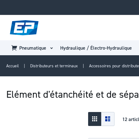
Pneumatique
Hydraulique / Électro-Hydraulique
Accueil
Distributeurs et terminaux
Accessoires pour distribut
Elément d'étanchéité et de sép
Afficher
Grid
Liste
12
artic
en