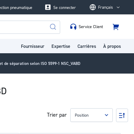
Français
ection pneumatique
Se connecter
Language
Service Client
Panier
Rechercher
Fournisseur
Expertise
Carrières
À propos
 et de séparation selon ISO 5599-1 NSC_VABD
BD
Trier par
Par
ord
déc