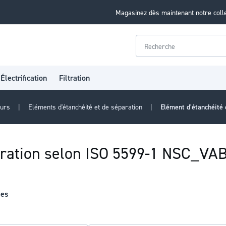
Magasinez dès maintenant notre coll
Rechercher
Électrification
Filtration
eurs
Eléments d'étanchéité et de séparation
Elément d'étanchéité
aration selon ISO 5599-1 NSC_VA
les