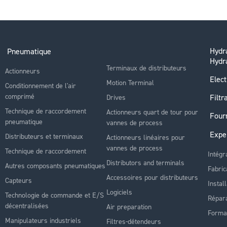
Hydra
Pneumatique
Hydr
Terminaux de distributeurs
Actionneurs
Elect
Motion Terminal
Conditionnement de l'air
comprimé
Filtr
Drives
Technique de raccordement
Actionneurs quart de tour pour
Four
pneumatique
vannes de process
Expe
Distributeurs et terminaux
Actionneurs linéaires pour
vannes de process
Technique de raccordement
Intégr
Distributors and terminals
Autres composants pneumatiques
Fabric
Accessoires pour distributeurs
Capteurs
Instal
Logiciels
Technologie de commande et E/S
Répara
décentralisées
Air preparation
Forma
Manipulateurs industriels
Filtres-détendeurs