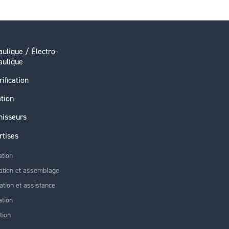
ulique / Électro-
aulique
rification
ation
nisseurs
rtises
ation
ation et assemblage
lation et assistance
tion
tion