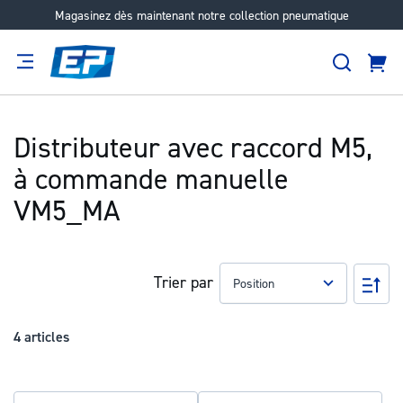
Magasinez dès maintenant notre collection pneumatique
Aller
au
Recher
contenu
Panie
Filtration
Fournisseur
Expertise
Carrières
À
propos
Distributeur avec raccord M5,
à commande manuelle
VM5_MA
Trier par
Pa
ord
déc
4
articles