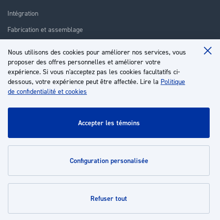
Intégration
Fabrication et assemblage
Installation et assistance
Nous utilisons des cookies pour améliorer nos services, vous
Clo
proposer des offres personnelles et améliorer votre
Réparation
Coo
Ba
expérience. Si vous n'acceptez pas les cookies facultatifs ci-
Formation
dessous, votre expérience peut être affectée. Lire la
Politique
de confidentialité et cookies
À propos
Service client
accepter les témoins
Mon compte
configuration personalisée
Politiques
refuser tout
© 2026 | Groupe EP - Tous droits réservés - Propulsé par
Novatize
.