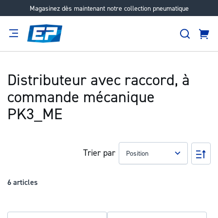
Magasinez dès maintenant notre collection pneumatique
Aller
au
Recher
contenu
Panie
Filtration
Fournisseur
Expertise
Carrières
À
propos
Distributeur avec raccord, à
commande mécanique
PK3_ME
Trier par
Pa
ord
déc
6
articles