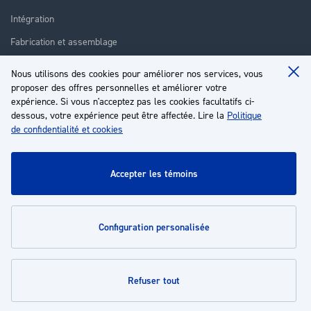
Intégration
Fabrication et assemblage
Installation et assistance
Nous utilisons des cookies pour améliorer nos services, vous
Clo
proposer des offres personnelles et améliorer votre
Réparation
Coo
Ba
expérience. Si vous n'acceptez pas les cookies facultatifs ci-
Formation
dessous, votre expérience peut être affectée. Lire la
Politique
de confidentialité et cookies
À propos
Service client
accepter les témoins
Mon compte
configuration personalisée
Politiques
refuser tout
© 2026 | Groupe EP - Tous droits réservés - Propulsé par
Novatize
.