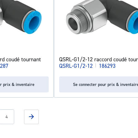
rd coudé tournant
QSRL-G1/2-12 raccord coudé tour
287
QSRL-G1/2-12
|
186293
r prix & inventaire
Se connecter pour prix & inventair
g page
Page
Page
Suivant
4