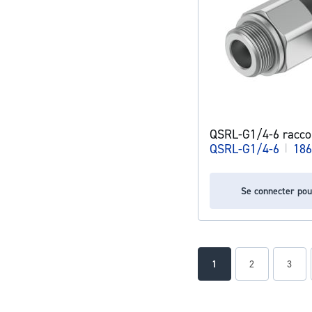
QSRL-G1/4-6 racco
QSRL-G1/4-6
|
186
Se connecter pou
Page
You're currently readin
Page
Page
1
2
3