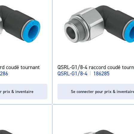
rd coudé tournant
QSRL-G1/8-4 raccord coudé tourn
286
QSRL-G1/8-4
|
186285
r prix & inventaire
Se connecter pour prix & inventair