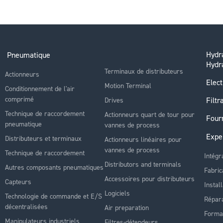
Hydra
Pneumatique
Hydr
Terminaux de distributeurs
Actionneurs
Elect
Motion Terminal
Conditionnement de l'air
comprimé
Filtr
Drives
Technique de raccordement
Actionneurs quart de tour pour
Four
pneumatique
vannes de process
Expe
Distributeurs et terminaux
Actionneurs linéaires pour
vannes de process
Technique de raccordement
Intégr
Distributors and terminals
Autres composants pneumatiques
Fabric
Accessoires pour distributeurs
Capteurs
Instal
Logiciels
Technologie de commande et E/S
Répara
décentralisées
Air preparation
Forma
Manipulateurs industriels
Filtres-détendeurs