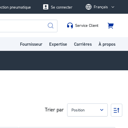
Français
ection pneumatique
Se connecter
Language
Service Client
Panier
Rechercher
Fournisseur
Expertise
Carrières
À propos
Trier par
Par
ord
déc