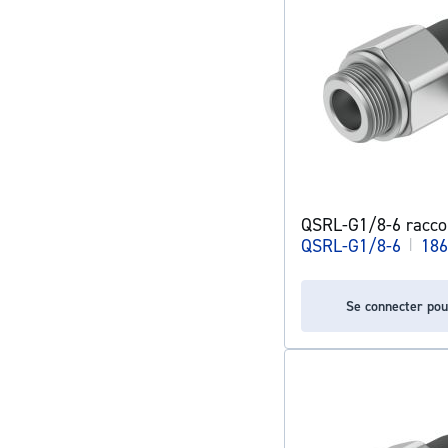
QSRL-G1/8-6 racco
QSRL-G1/8-6
|
186
Se connecter pou