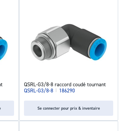
nt
QSRL-G3/8-8 raccord coudé tournant
QSRL-G3/8-8
|
186290
e
Se connecter pour prix & inventaire