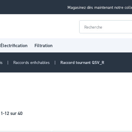
Magasinez dès maintenant notre coll
Rechercher
Électrification
Filtration
vis
Raccords enfichables
Raccord tournant QSV_R
s
1
-
12
sur
40