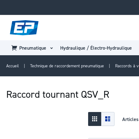
Pneumatique
Hydraulique / Électro-Hydraulique
Accueil
Technique de raccordement pneumatique
Raccords à 
Raccord tournant QSV_R
Afficher
Grid
Liste
Article
en