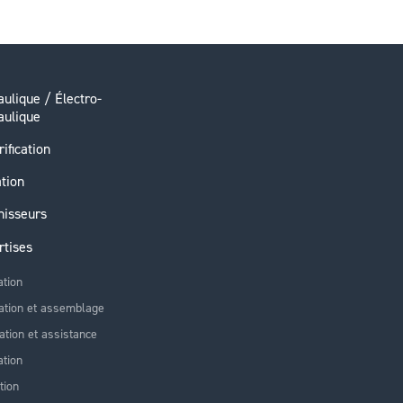
ulique / Électro-
aulique
rification
ation
nisseurs
rtises
ation
ation et assemblage
lation et assistance
tion
tion