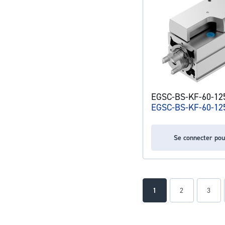
EGSC-BS-KF-60-125
EGSC-BS-KF-60-12
Se connecter pou
Page
You're currently readin
Page
Page
1
2
3