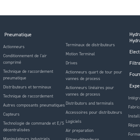
Hydra
Pneumatique
Hydr
Terminaux de distributeurs
Actionneurs
Elect
Motion Terminal
Conditionnement de l'air
comprimé
Filtr
Drives
Technique de raccordement
Actionneurs quart de tour pour
Four
pneumatique
vannes de process
Expe
Distributeurs et terminaux
Actionneurs linéaires pour
vannes de process
Technique de raccordement
Intégr
Distributors and terminals
Autres composants pneumatiques
Fabric
Accessoires pour distributeurs
Capteurs
Instal
Logiciels
Technologie de commande et E/S
Répara
décentralisées
Air preparation
Forma
Manipulateurs industriels
Filtres-détendeurs