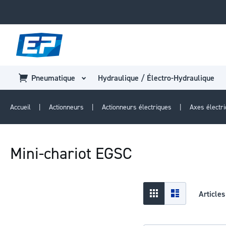
Pneumatique
Hydraulique / Électro-Hydraulique
Accueil
Actionneurs
Actionneurs électriques
Axes électri
Mini-chariot EGSC
Afficher
Grid
Liste
Article
en