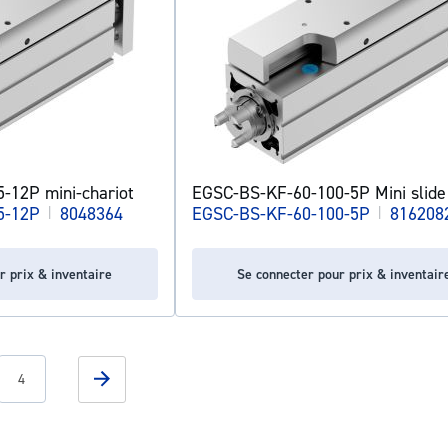
-12P mini-chariot
EGSC-BS-KF-60-100-5P Mini slide
5-12P
|
8048364
EGSC-BS-KF-60-100-5P
|
816208
r prix & inventaire
Se connecter pour prix & inventair
g page
Page
Page
Suivant
4