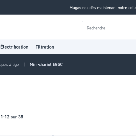
Magasinez dès maintenant notre coll
Rechercher
Électrification
Filtration
ques à tige
Mini-chariot EGSC
s
1
-
12
sur
38