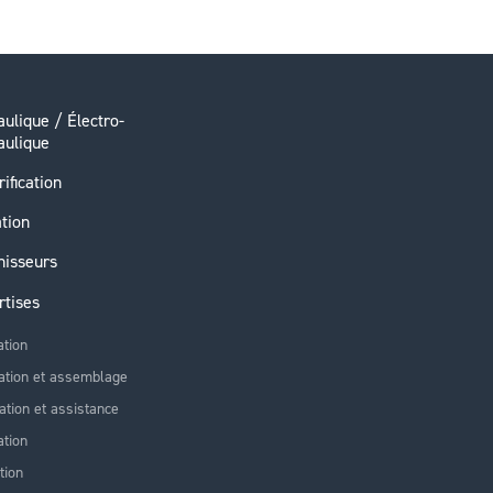
ulique / Électro-
aulique
rification
ation
nisseurs
rtises
ation
ation et assemblage
lation et assistance
tion
tion