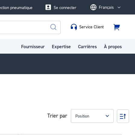
Français
ection pneumatique
Se connecter
Language
Service Client
Panier
Rechercher
Fournisseur
Expertise
Carrières
À propos
Trier par
Par
ord
déc