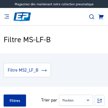
Magasinez dès maintenant notre collection pneumatique
Aller
au
Recher
contenu
Panie
Filtration
Fournisseur
Expertise
Carrières
À
propos
Filtre MS-LF-B
Filtre MS2_LF_B
Trier par
Pa
Filtres
ord