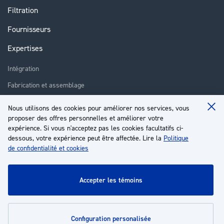
Filtration
Fournisseurs
Expertises
Intégration
Fabrication et assemblage
Installation et assistance
Nous utilisons des cookies pour améliorer nos services, vous
Clo
proposer des offres personnelles et améliorer votre
Réparation
Coo
Ba
expérience. Si vous n'acceptez pas les cookies facultatifs ci-
Formation
dessous, votre expérience peut être affectée. Lire la
Politique
de confidentialité et cookies
À propos
Service client
accepter les témoins
Mon compte
configuration personalisée