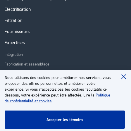
Electrification
Filtration
Fournisseurs
Expertises
Intégration
Fabrication et assemblage
Installation et assistance
Nous utilisons des cookies pour améliorer nos services, vous
Clo
Réparation
proposer des offres personnelles et améliorer votre
Coo
Ba
expérience. Si vous n'acceptez pas les cookies facultatifs ci-
Formation
dessous, votre expérience peut être affectée. Lire la
Politique
de confidentialité et cookies
À propos
Service client
accepter les témoins
Mon compte