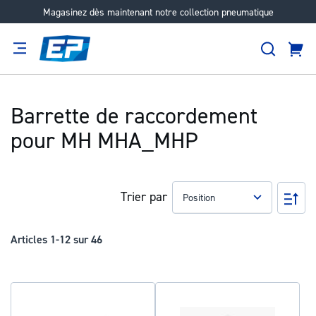
Magasinez dès maintenant notre collection pneumatique
Aller
au
Recher
contenu
Panie
Filtration
Fournisseur
Expertise
Carrières
À
propos
Barrette de raccordement
pour MH MHA_MHP
Trier par
Pa
ord
déc
Articles
1
-
12
sur
46