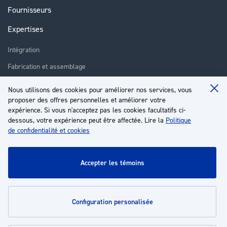
Fournisseurs
Expertises
Intégration
Fabrication et assemblage
Installation et assistance
Nous utilisons des cookies pour améliorer nos services, vous
Clo
Réparation
proposer des offres personnelles et améliorer votre
Coo
Ba
expérience. Si vous n'acceptez pas les cookies facultatifs ci-
Formation
dessous, votre expérience peut être affectée. Lire la
Politique
de confidentialité et cookies
À propos
Service client
accepter les témoins
Mon compte
configuration personalisée