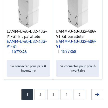
EAMM-U-60-D32-40G-
EAMM-U-60-D32-40G-
91-S1 kit parallèle
91 kit parallèle
EAMM-U-60-D32-40G-
EAMM-U-60-D32-40G-
91-S1
91
|
1577346
|
1577358
Se connecter pour prix &
Se connecter pour prix &
inventaire
inventaire
Page
Page
Suivan
You're
Page
Page
Page
Page
1
2
3
4
5
currently