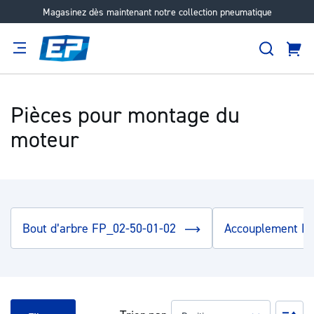
Magasinez dès maintenant notre collection pneumatique
Aller
au
Recher
contenu
Panie
Filtration
Fournisseur
Expertise
Carrières
À
propos
Pièces pour montage du
moteur
Bout d’arbre FP_02-50-01-02
Accouplement F