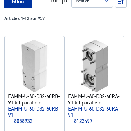
Trier par
Pa
Filtres
ord
déc
Articles
1
-
12
sur
959
EAMM-U-60-D32-60RB-
EAMM-U-60-D32-60RA-
91 kit parallèle
91 kit parallèle
EAMM-U-60-D32-60RB-
EAMM-U-60-D32-60RA-
91
91
|
8058932
|
8123497