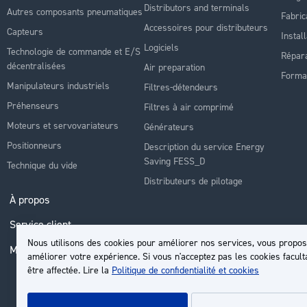
Distributors and terminals
Autres composants pneumatiques
Fabric
Accessoires pour distributeurs
Capteurs
Instal
Logiciels
Technologie de commande et E/S
Répara
décentralisées
Air preparation
Forma
Manipulateurs industriels
Filtres-détendeurs
Préhenseurs
Filtres à air comprimé
Moteurs et servovariateurs
Générateurs
Positionneurs
Description du service Energy
Saving FESS_D
Technique du vide
Distributeurs de pilotage
À propos
Service client
Nous utilisons des cookies pour améliorer nos services, vous propos
Mon compte
améliorer votre expérience. Si vous n'acceptez pas les cookies facult
être affectée. Lire la
Politique de confidentialité et cookies