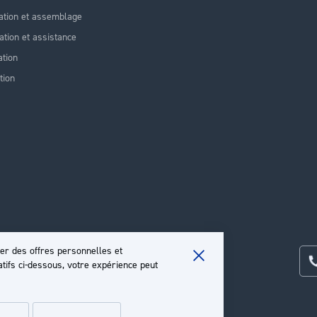
ation et assemblage
lation et assistance
tion
tion
er des offres personnelles et
atifs ci-dessous, votre expérience peut
Close
Cookie
Bar