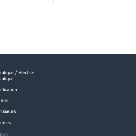
ulique / Électro-
aulique
rification
ation
nisseurs
rtises
ation