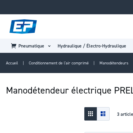
Pneumatique
Hydraulique / Électro-Hydraulique
Accueil
Conditionnement de l'air comprimé
Manodétendeurs
Manodétendeur électrique PRE
Afficher
Grid
Liste
3
articl
en