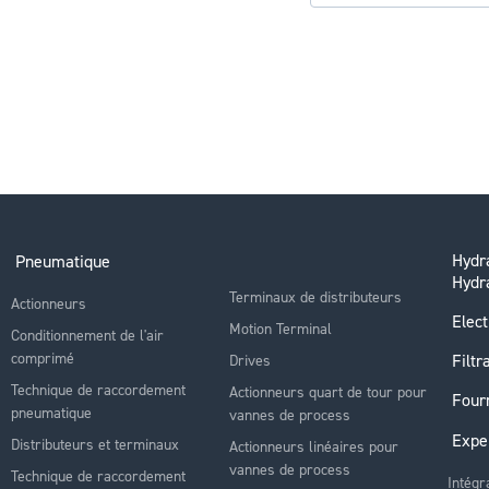
Hydra
Pneumatique
Hydr
Terminaux de distributeurs
Actionneurs
Elect
Motion Terminal
Conditionnement de l'air
comprimé
Filtr
Drives
Technique de raccordement
Actionneurs quart de tour pour
Four
pneumatique
vannes de process
Expe
Distributeurs et terminaux
Actionneurs linéaires pour
vannes de process
Technique de raccordement
Intégr