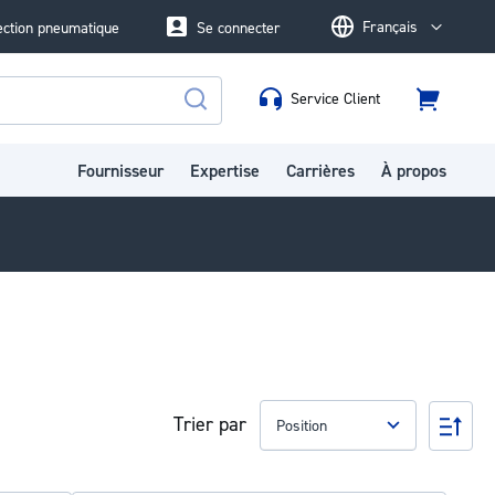
Français
ection pneumatique
Se connecter
Language
Service Client
Panier
Rechercher
Fournisseur
Expertise
Carrières
À propos
Trier par
Par
ord
déc