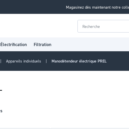
Magasinez dès maintenant notre coll
Rechercher
Électrification
Filtration
Appareils individuels
Manodétendeur électrique PREL
L
es