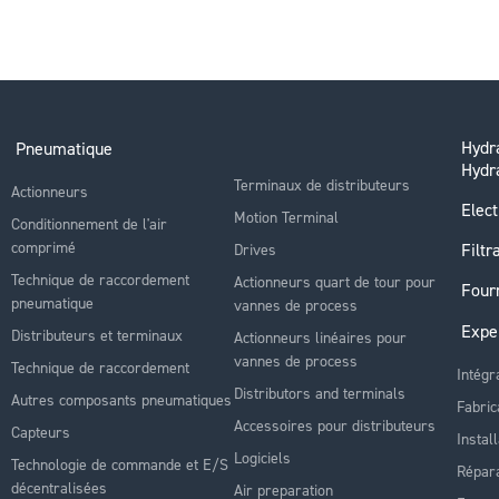
Hydra
Pneumatique
Hydr
Terminaux de distributeurs
Actionneurs
Elect
Motion Terminal
Conditionnement de l'air
comprimé
Filtr
Drives
Technique de raccordement
Actionneurs quart de tour pour
Four
pneumatique
vannes de process
Expe
Distributeurs et terminaux
Actionneurs linéaires pour
vannes de process
Technique de raccordement
Intégr
Distributors and terminals
Autres composants pneumatiques
Fabric
Accessoires pour distributeurs
Capteurs
Instal
Logiciels
Technologie de commande et E/S
Répara
décentralisées
Air preparation