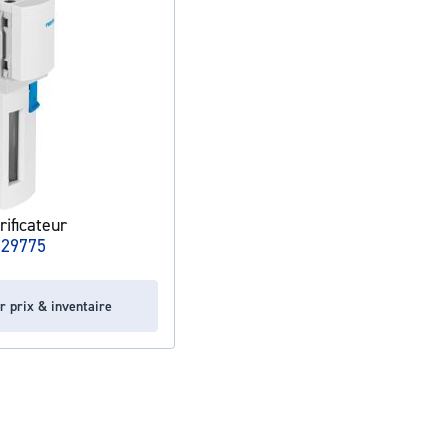
ificateur
529775
r prix & inventaire