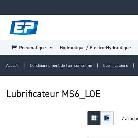
Pneumatique
Hydraulique / Électro-Hydraulique
Accueil
Conditionnement de l'air comprimé
Lubrificateurs
Lubrificateur MS6_LOE
Afficher
Grid
Liste
7
articl
en