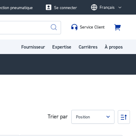
Français
ection pneumatique
Se connecter
Language
Service Client
Panier
Rechercher
Fournisseur
Expertise
Carrières
À propos
Trier par
Par
ord
déc