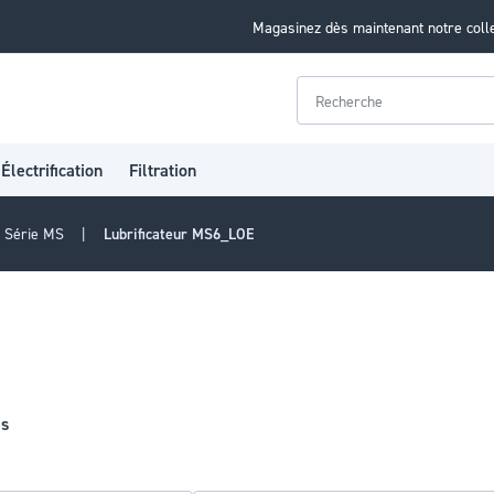
Magasinez dès maintenant notre coll
Rechercher
Électrification
Filtration
Série MS
Lubrificateur MS6_LOE
es