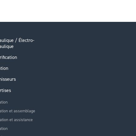
ulique / Électro-
aulique
rification
ation
nisseurs
rtises
ation
ation et assemblage
lation et assistance
tion