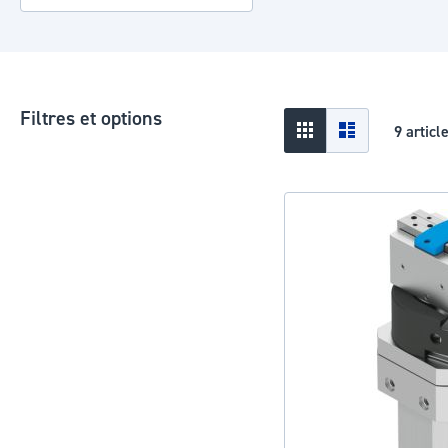
Filtres et options
Afficher
Grid
Liste
9
articl
en