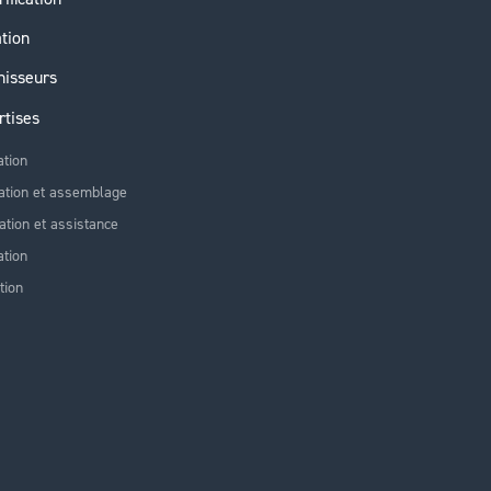
ation
nisseurs
rtises
ation
ation et assemblage
lation et assistance
tion
tion