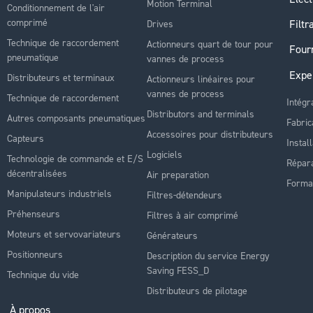
Motion Terminal
Conditionnement de l'air
comprimé
Filtr
Drives
Technique de raccordement
Actionneurs quart de tour pour
Four
pneumatique
vannes de process
Expe
Distributeurs et terminaux
Actionneurs linéaires pour
vannes de process
Technique de raccordement
Intégr
Distributors and terminals
Autres composants pneumatiques
Fabric
Accessoires pour distributeurs
Capteurs
Instal
Logiciels
Technologie de commande et E/S
Répara
décentralisées
Air preparation
Forma
Manipulateurs industriels
Filtres-détendeurs
Préhenseurs
Filtres à air comprimé
Moteurs et servovariateurs
Générateurs
Positionneurs
Description du service Energy
Saving FESS_D
Technique du vide
Distributeurs de pilotage
À propos