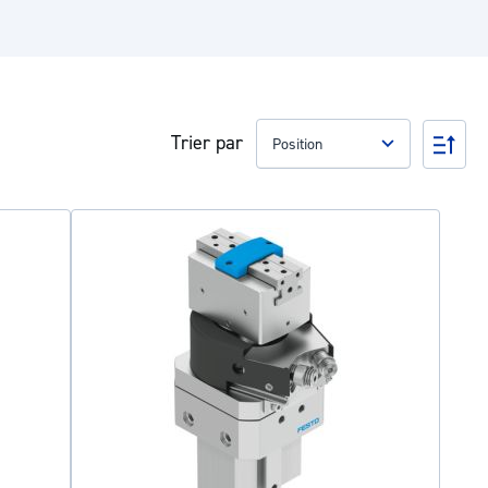
Trier par
Par
ord
déc