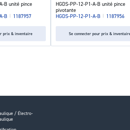
-B unité pince
HGDS-PP-12-P1-A-B unité pince
pivotante
A-B
|
1187957
HGDS-PP-12-P1-A-B
|
1187956
r prix & inventaire
Se connecter pour prix & inventair
ulique / Électro-
aulique
rification