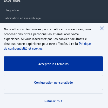
Expertises
Intégration
Fabrication et assemblage
Installation et assistance
Nous utilisons des cookies pour améliorer nos services, vous
Clo
Réparation
proposer des offres personnelles et améliorer votre
Coo
Ba
expérience. Si vous n'acceptez pas les cookies facultatifs ci-
Formation
dessous, votre expérience peut être affectée. Lire la
Politique
de confidentialité et cookies
À propos
Service client
accepter les témoins
Mon compte
configuration personalisée
Politiques
refuser tout