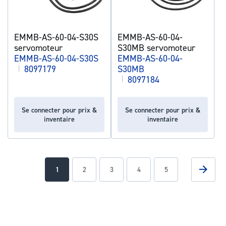
EMMB-AS-60-04-S30S
EMMB-AS-60-04-
servomoteur
S30MB servomoteur
EMMB-AS-60-04-S30S
EMMB-AS-60-04-
|
8097179
S30MB
|
8097184
Se connecter pour prix &
Se connecter pour prix &
inventaire
inventaire
Page
Page
Suivan
You're
Page
Page
Page
Page
1
2
3
4
5
currently
reading