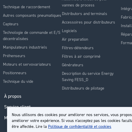
vannes de process
Technique de raccordement
Intégr
Distributors and terminals
Autres composants pneumatiques
Fabric
Accessoires pour distributeurs
Capteurs
Instal
Logiciels
Technologie de commande et E/S
Répara
décentralisées
Air preparation
Forma
Manipulateurs industriels
Filtres-détendeurs
Préhenseurs
Filtres à air comprimé
Moteurs et servovariateurs
Générateurs
Positionneurs
Description du service Energy
Saving FESS_D
Technique du vide
Distributeurs de pilotage
À propos
Service client
Nous utilisons des cookies pour améliorer nos services, vous propos
Mon compte
améliorer votre expérience. Si vous n'acceptez pas les cookies facult
être affectée. Lire la
Politique de confidentialité et cookies