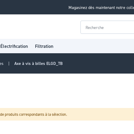
Magasinez dès maintenant notre coll
Rechercher
Électrification
Filtration
res
Axe à vis à billes ELGD_TB
de produits correspondants à la sélection.