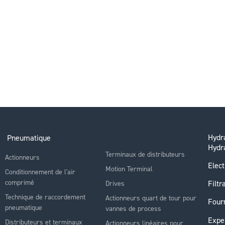
Hydra
Pneumatique
Hydr
Terminaux de distributeurs
Actionneurs
Elect
Motion Terminal
Conditionnement de l'air
comprimé
Filtr
Drives
Technique de raccordement
Actionneurs quart de tour pour
Four
pneumatique
vannes de process
Expe
Distributeurs et terminaux
Actionneurs linéaires pour