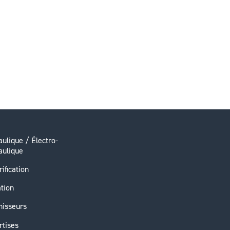
ulique / Électro-
aulique
rification
ation
nisseurs
rtises