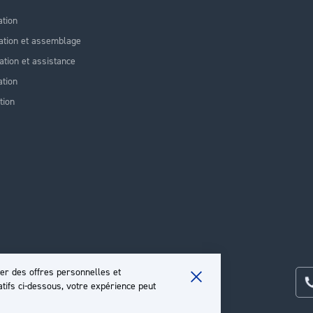
ation
ation et assemblage
lation et assistance
tion
tion
er des offres personnelles et
atifs ci-dessous, votre expérience peut
Close
Cookie
Bar