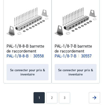
PAL-1/8-8-B barrette
PAL-1/8-7-B barrette
de raccordement
de raccordement
PAL-1/8-8-B
|
30558
PAL-1/8-7-B
|
30557
Se connecter pour prix &
Se connecter pour prix &
inventaire
inventaire
Page
Page
Suivan
You're
Page
Page
1
2
3