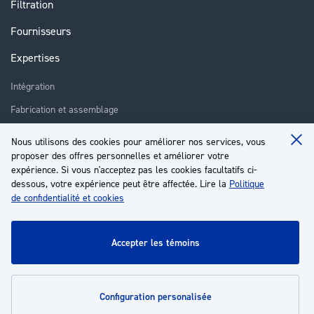
Filtration
Fournisseurs
Expertises
Intégration
Fabrication et assemblage
Installation et assistance
Nous utilisons des cookies pour améliorer nos services, vous
Clo
Réparation
proposer des offres personnelles et améliorer votre
Coo
Ba
expérience. Si vous n'acceptez pas les cookies facultatifs ci-
Formation
dessous, votre expérience peut être affectée. Lire la
Politique
de confidentialité et cookies
À propos
Service client
accepter les témoins
Mon compte
configuration personalisée