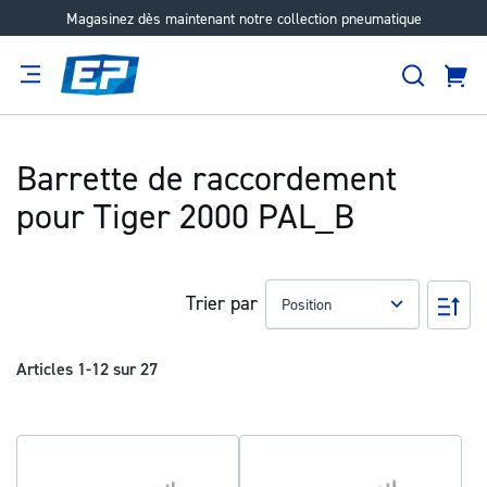
Magasinez dès maintenant notre collection pneumatique
Aller
au
Recher
contenu
Panie
Filtration
Fournisseur
Expertise
Carrières
À
propos
Barrette de raccordement
pour Tiger 2000 PAL_B
Trier par
Pa
ord
déc
Articles
1
-
12
sur
27