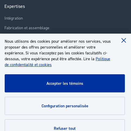
Expertises
Intégration
Fabrication et assemblage
Installation et assistance
Nous utilisons des cookies pour améliorer nos services, vous
Clo
proposer des offres personnelles et améliorer votre
Réparation
Coo
Ba
expérience. Si vous n'acceptez pas les cookies facultatifs ci-
Formation
dessous, votre expérience peut être affectée. Lire la
Politique
de confidentialité et cookies
À propos
Service client
accepter les témoins
Mon compte
configuration personalisée
Politiques
refuser tout