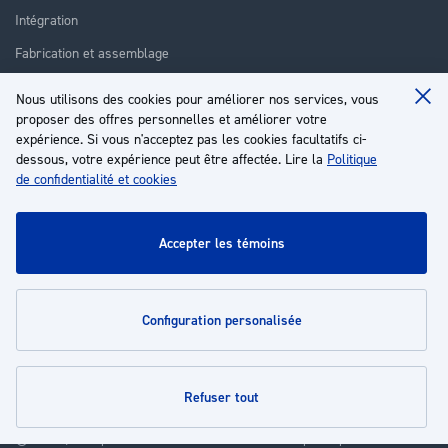
Intégration
Fabrication et assemblage
Installation et assistance
Nous utilisons des cookies pour améliorer nos services, vous
Clo
proposer des offres personnelles et améliorer votre
Réparation
Coo
Ba
expérience. Si vous n'acceptez pas les cookies facultatifs ci-
Formation
dessous, votre expérience peut être affectée. Lire la
Politique
de confidentialité et cookies
À propos
Service client
accepter les témoins
Mon compte
configuration personalisée
Politiques
refuser tout
© 2026 | Groupe EP - Tous droits réservés - Propulsé par
Novatize
.