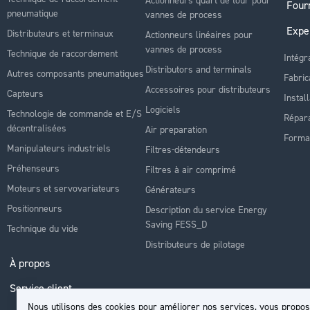
Four
pneumatique
vannes de process
Expe
Distributeurs et terminaux
Actionneurs linéaires pour
vannes de process
Technique de raccordement
Intégr
Distributors and terminals
Autres composants pneumatiques
Fabric
Accessoires pour distributeurs
Capteurs
Instal
Logiciels
Technologie de commande et E/S
Répara
décentralisées
Air preparation
Forma
Manipulateurs industriels
Filtres-détendeurs
Préhenseurs
Filtres à air comprimé
Moteurs et servovariateurs
Générateurs
Positionneurs
Description du service Energy
Saving FESS_D
Technique du vide
Distributeurs de pilotage
À propos
Service client
Nous utilisons des cookies pour améliorer nos services, vous propos