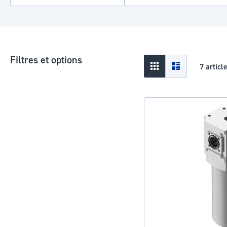
Filtres et options
Afficher
Grid
Liste
7
articl
en