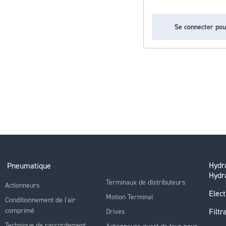
Se connecter pou
Hydra
Pneumatique
Hydr
Terminaux de distributeurs
Actionneurs
Elect
Motion Terminal
Conditionnement de l'air
comprimé
Filtr
Drives
Technique de raccordement
Actionneurs quart de tour pour