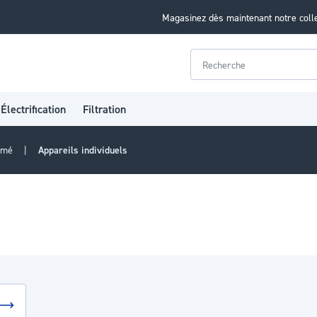
Magasinez dès maintenant notre coll
Rechercher
Électrification
Filtration
rimé
Appareils individuels