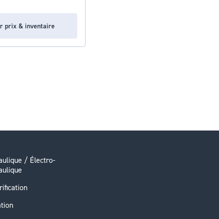
r prix & inventaire
ulique / Électro-
aulique
rification
ation