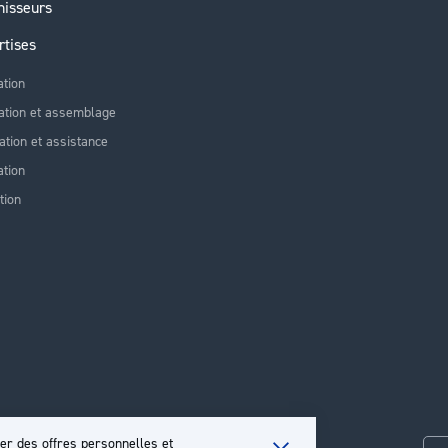
nisseurs
rtises
ation
ation et assemblage
lation et assistance
tion
tion
er des offres personnelles et