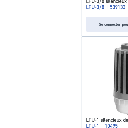
LFU-3/8 silencieux d
LFU-3/8
|
539133
Se connecter pou
LFU-1 silencieux de 
LFU-1
|
10495