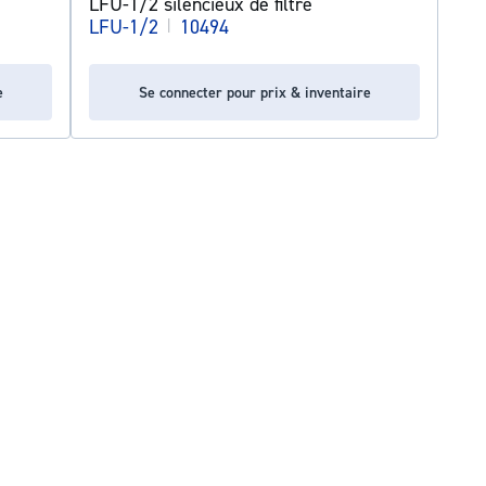
LFU-1/2 silencieux de filtre
LFU-1/2
|
10494
e
Se connecter pour prix & inventaire