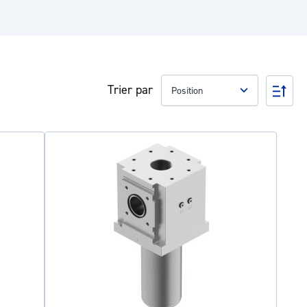
Trier par
Par
ord
déc