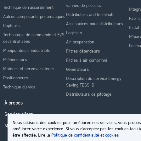
vannes de process
Technique de raccordement
Intégr
Distributors and terminals
Autres composants pneumatiques
Fabric
Accessoires pour distributeurs
Capteurs
Instal
Logiciels
Technologie de commande et E/S
Répara
décentralisées
Air preparation
Forma
Manipulateurs industriels
Filtres-détendeurs
Préhenseurs
Filtres à air comprimé
Moteurs et servovariateurs
Générateurs
Positionneurs
Description du service Energy
Saving FESS_D
Technique du vide
Distributeurs de pilotage
À propos
Service client
Nous utilisons des cookies pour améliorer nos services, vous propos
Mon compte
améliorer votre expérience. Si vous n'acceptez pas les cookies facult
être affectée. Lire la
Politique de confidentialité et cookies