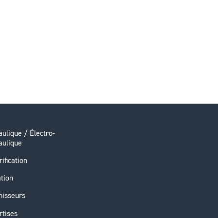
ulique / Électro-
aulique
rification
ation
nisseurs
rtises