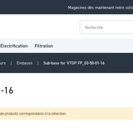
Magasinez dès maintenant notre coll
Rechercher
Électrification
Filtration
eurs
Embases
Sub-base for VTOP FP_03-50-01-16
1-16
de produits correspondants à la sélection.