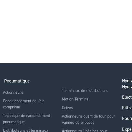
Hydra
Pneumatique
Hydr
Terminaux de distributeurs
Actionneurs
Elect
Motion Terminal
Conditionnement de l'air
comprimé
Filtr
Drives
Technique de raccordement
Actionneurs quart de tour pour
Four
pneumatique
vannes de process
Expe
Distributeurs et terminaux
Actionneurs linéaires pour