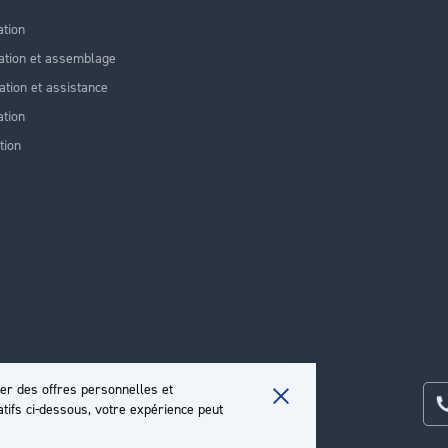
ation
ation et assemblage
lation et assistance
tion
tion
er des offres personnelles et
atifs ci-dessous, votre expérience peut
Close
Cookie
Bar