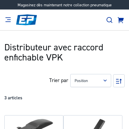
Magasinez dès maintenant notre collection pneumatique
Aller
au
Recher
contenu
Panie
Filtration
Fournisseur
Expertise
Carrières
À
propos
Distributeur avec raccord
enfichable VPK
Trier par
Pa
ord
déc
3
articles