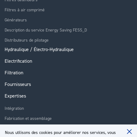
Filtres à air comprimé
Générateurs
Description du service Energy Saving FESS_D
Distributeurs de pilotage
Hydraulique / Électro-Hydraulique
Electrification
Filtration
Fournisseurs
Expertises
Intégration
Fabrication et assemblage
Installation et assistance
Nous utilisons des cookies pour améliorer nos services, vous
Clo