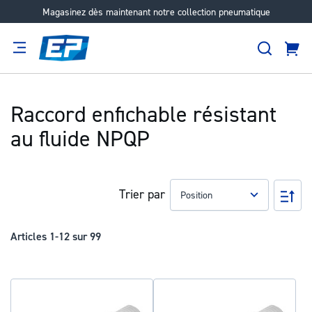
Magasinez dès maintenant notre collection pneumatique
Aller
au
Recher
contenu
Panie
Filtration
Fournisseur
Expertise
Carrières
À
propos
Raccord enfichable résistant
au fluide NPQP
Trier par
Pa
ord
déc
Articles
1
-
12
sur
99