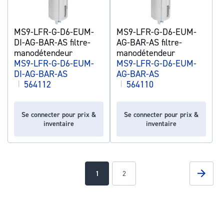
MS9-LFR-G-D6-EUM-
MS9-LFR-G-D6-EUM-
DI-AG-BAR-AS filtre-
AG-BAR-AS filtre-
manodétendeur
manodétendeur
MS9-LFR-G-D6-EUM-
MS9-LFR-G-D6-EUM-
DI-AG-BAR-AS
AG-BAR-AS
|
564112
|
564110
Se connecter pour prix &
Se connecter pour prix &
inventaire
inventaire
Page
Page
Suivan
You're
Page
1
2
currently
reading