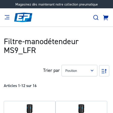
Magasinez dès maintenant notre collection pneumatique
Aller
au
Recher
contenu
Panie
Filtration
Fournisseur
Expertise
Carrières
À
propos
Filtre-manodétendeur
MS9_LFR
Trier par
Pa
ord
déc
Articles
1
-
12
sur
16