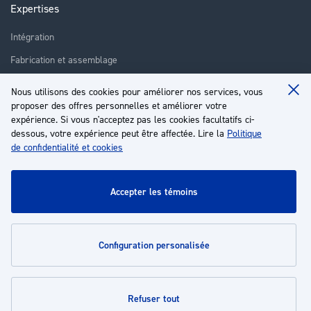
Expertises
Intégration
Fabrication et assemblage
Installation et assistance
Nous utilisons des cookies pour améliorer nos services, vous
Clo
Réparation
proposer des offres personnelles et améliorer votre
Coo
Ba
expérience. Si vous n'acceptez pas les cookies facultatifs ci-
Formation
dessous, votre expérience peut être affectée. Lire la
Politique
de confidentialité et cookies
À propos
Service client
accepter les témoins
Mon compte
configuration personalisée
Politiques
refuser tout