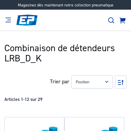
Magasinez dès maintenant notre collection pneumatique
Aller
au
Recher
contenu
Panie
Filtration
Fournisseur
Expertise
Carrières
À
propos
Combinaison de détendeurs
LRB_D_K
Trier par
Pa
ord
déc
Articles
1
-
12
sur
29