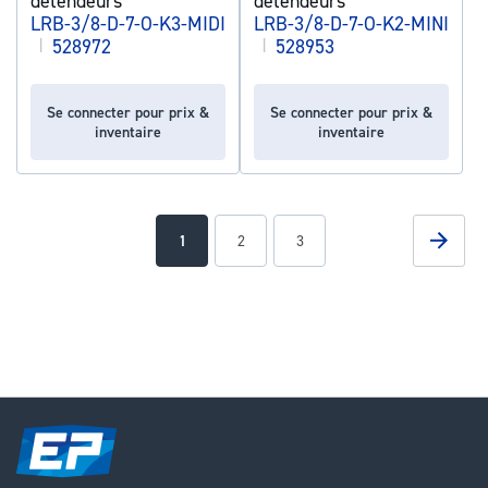
détendeurs
détendeurs
LRB-3/8-D-7-O-K3-MIDI
LRB-3/8-D-7-O-K2-MINI
|
528972
|
528953
Se connecter pour prix &
Se connecter pour prix &
inventaire
inventaire
Page
Page
Suivan
You're
Page
Page
1
2
3
currently
reading
page