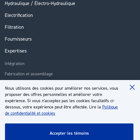
Hydraulique / Électro-Hydraulique
Electrification
Filtration
Fournisseurs
Expertises
Intégration
Fabrication et assemblage
Installation et assistance
Nous utilisons des cookies pour améliorer nos services, vous
Clo
proposer des offres personnelles et améliorer votre
Réparation
Coo
Ba
expérience. Si vous n'acceptez pas les cookies facultatifs ci-
Formation
dessous, votre expérience peut être affectée. Lire la
Politique
de confidentialité et cookies
À propos
Service client
accepter les témoins
Mon compte