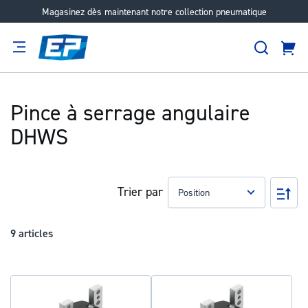
Magasinez dès maintenant notre collection pneumatique
Aller
au
Recher
contenu
Panie
Filtration
Fournisseur
Expertise
Carrières
À
propos
Pince à serrage angulaire
DHWS
Trier par
Pa
ord
déc
9
articles