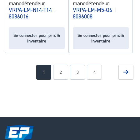
manodétendeur
manodétendeur
VRPA-LM-N14-T14
|
VRPA-LM-M5-Q6
|
8086016
8086008
Se connecter pour prix &
Se connecter pour prix &
inventaire
inventaire
Page
Page
Suivan
You're
Page
Page
Page
1
2
3
4
currently
reading
page