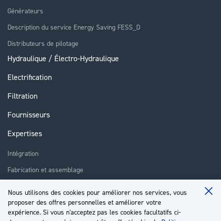
Générateurs
Description du service Energy Saving FESS_D
Distributeurs de pilotage
Hydraulique / Électro-Hydraulique
Electrification
Filtration
Fournisseurs
Expertises
Intégration
Fabrication et assemblage
Installation et assistance
Nous utilisons des cookies pour améliorer nos services, vous
Clo
proposer des offres personnelles et améliorer votre
Réparation
Coo
Ba
expérience. Si vous n'acceptez pas les cookies facultatifs ci-
Formation