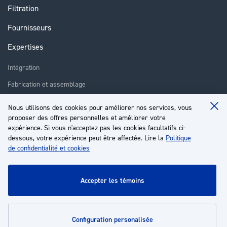
Filtration
Fournisseurs
Expertises
Intégration
Fabrication et assemblage
Installation et assistance
Nous utilisons des cookies pour améliorer nos services, vous
Clo
Réparation
proposer des offres personnelles et améliorer votre
Coo
Ba
expérience. Si vous n'acceptez pas les cookies facultatifs ci-
Formation
dessous, votre expérience peut être affectée. Lire la
Politique
de confidentialité et cookies
À propos
Service client
accepter les témoins
Mon compte
configuration personalisée