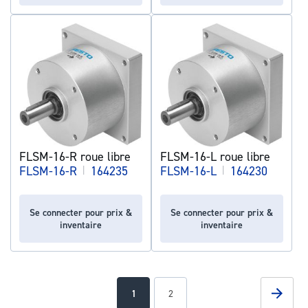
FLSM-16-R roue libre
FLSM-16-L roue libre
FLSM-16-R
|
164235
FLSM-16-L
|
164230
Se connecter pour prix &
Se connecter pour prix &
inventaire
inventaire
Page
Page
Suivan
You're
Page
1
2