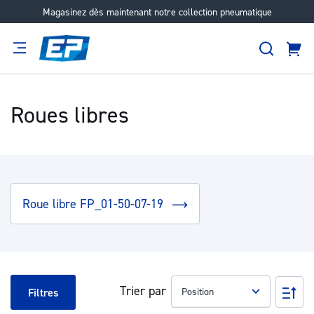
Magasinez dès maintenant notre collection pneumatique
Aller
au
Recher
contenu
Panie
Filtration
Fournisseur
Expertise
Carrières
À
propos
Roues libres
Roue libre FP_01-50-07-19
Trier par
Pa
Filtres
ord