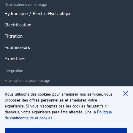
Distributeurs de pilotage
Hydraulique / Électro-Hydraulique
Electrification
Filtration
Fournisseurs
Expertises
Intégration
Fabrication et assemblage
Installation et assistance
Nous utilisons des cookies pour améliorer nos services, vous
Clo
proposer des offres personnelles et améliorer votre
Réparation
Coo
Ba
expérience. Si vous n'acceptez pas les cookies facultatifs ci-
Formation
dessous, votre expérience peut être affectée. Lire la
Politique
de confidentialité et cookies
À propos
Service client