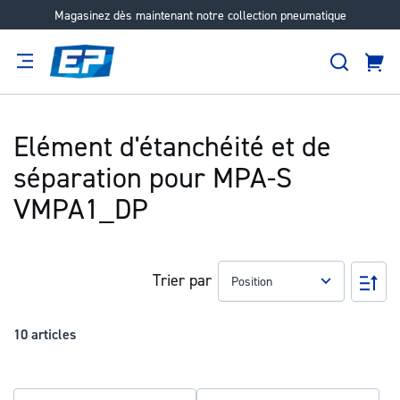
Magasinez dès maintenant notre collection pneumatique
Aller
au
Recher
contenu
Panie
Filtration
Fournisseur
Expertise
Carrières
À
propos
Elément d'étanchéité et de
séparation pour MPA-S
VMPA1_DP
Trier par
Pa
ord
déc
10
articles