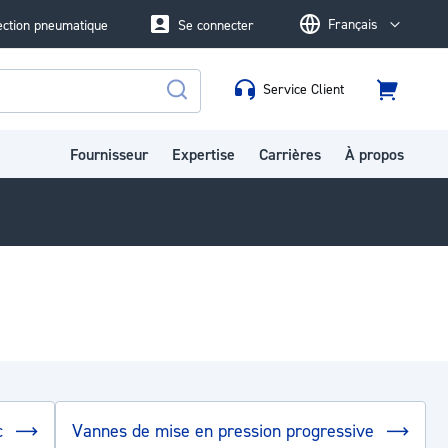
Français
ection pneumatique
Se connecter
Language
Service Client
Panier
Rechercher
Fournisseur
Expertise
Carrières
À propos
c
Vannes de mise en pression progressive