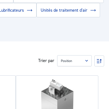
Lubrificateurs
Unités de traitement d'air
Trier par
Par
ord
déc