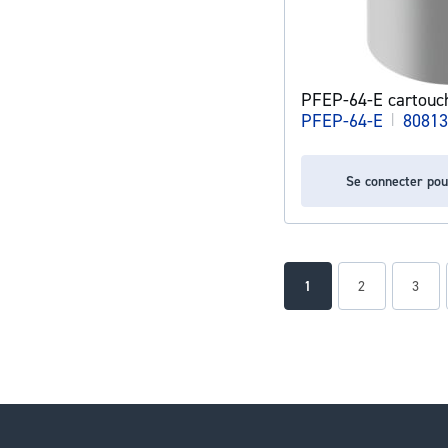
PFEP-64-E cartouche
PFEP-64-E
|
80813
Se connecter pou
Page
You're currently readin
Page
Page
1
2
3