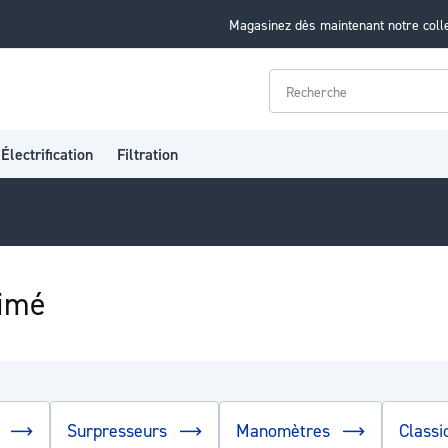
Magasinez dès maintenant notre coll
Rechercher
Électrification
Filtration
rimé
é
Surpresseurs
Manomètres
Classi