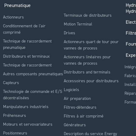
Hydra
Pneumatique
Hydr
Terminaux de distributeurs
Actionneurs
Elect
Motion Terminal
Conditionnement de l'air
comprimé
Filtr
Drives
Technique de raccordement
Actionneurs quart de tour pour
Four
pneumatique
vannes de process
Expe
Distributeurs et terminaux
Actionneurs linéaires pour
vannes de process
Technique de raccordement
Intégr
Distributors and terminals
Autres composants pneumatiques
Fabric
Accessoires pour distributeurs
Capteurs
Instal
Logiciels
Technologie de commande et E/S
Répara
décentralisées
Air preparation
Forma
Manipulateurs industriels
Filtres-détendeurs
Préhenseurs
Filtres à air comprimé
Moteurs et servovariateurs
Générateurs
Positionneurs
Description du service Energy