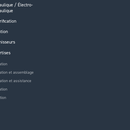
ulique / Électro-
aulique
rification
ation
nisseurs
rtises
ation
ation et assemblage
lation et assistance
tion
tion