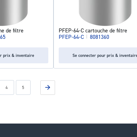
 de filtre
PFEP-64-C cartouche de filtre
65
PFEP-64-C
|
8081360
r prix & inventaire
Se connecter pour prix & inventair
g page
Page
Page
Page
Suivant
4
5