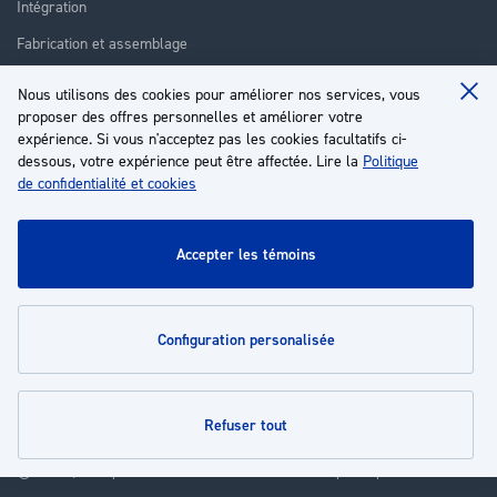
Intégration
Fabrication et assemblage
Installation et assistance
Nous utilisons des cookies pour améliorer nos services, vous
Clo
proposer des offres personnelles et améliorer votre
Réparation
Coo
Ba
expérience. Si vous n'acceptez pas les cookies facultatifs ci-
Formation
dessous, votre expérience peut être affectée. Lire la
Politique
de confidentialité et cookies
À propos
Service client
accepter les témoins
Mon compte
configuration personalisée
Politiques
refuser tout
© 2026 | Groupe EP - Tous droits réservés - Propulsé par
Novatize
.